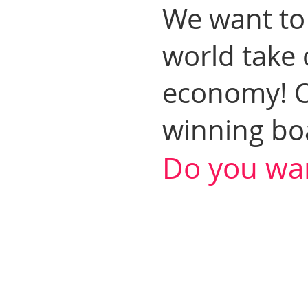
We want to 
world take 
economy! O
winning bo
Do you wan