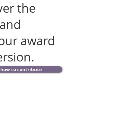
ver the
 and
 our award
rsion.
 how to contribute