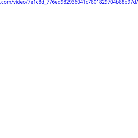
tic.com/video/7e1c8d_776ed982936041c7801829704b88b97d/