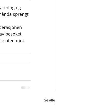
artning og 
 hånda sprengt 
perasjonen 
av besøket i 
 snuten mot 
Se alle