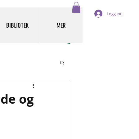
Logg inn
BIBLIOTEK
MER
lde og